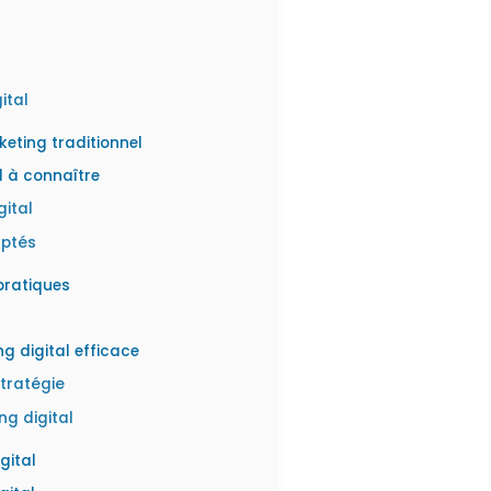
l
ital
keting traditionnel
l à connaître
ital
aptés
pratiques
 digital efficace
tratégie
ng digital
gital