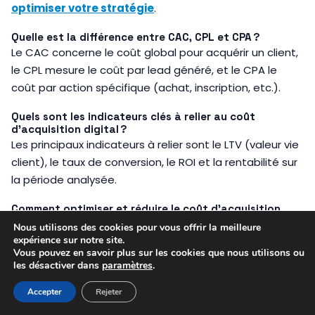
optimiser votre stratégie
.
Quelle est la différence entre CAC, CPL et CPA ?
Le CAC concerne le coût global pour acquérir un client,
le CPL mesure le coût par lead généré, et le CPA le
coût par action spécifique (achat, inscription, etc.).
Quels sont les indicateurs clés à relier au coût
d’acquisition digital ?
Les principaux indicateurs à relier sont le LTV (valeur vie
client), le taux de conversion, le ROI et la rentabilité sur
la période analysée.
Comment optimiser et réduire le coût d’acquisition
digital ?
Nous utilisons des cookies pour vous offrir la meilleure
L’optimisation passe par l’amélioration des taux de
expérience sur notre site.
Vous pouvez en savoir plus sur les cookies que nous utilisons ou
conversion, le ciblage précis, l’A/B testing et la
les désactiver dans
paramètres
.
réallocation des budgets vers les canaux les plus
performants.
Accepter
Rejeter