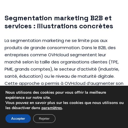
Segmentation marketing B2B et
services : illustrations concrètes
La segmentation marketing ne se limite pas aux
produits de grande consommation. Dans le B2B, des
entreprises comme OVHcloud segmentent leur
marché selon la taille des organisations clientes (TPE,
PME, grands comptes), le secteur d’activité (industrie,
santé, éducation) ou le niveau de maturité digitale.
Cette approche a permis à OVHcloud d’augmenter son
chiffre d’affaires B2B de 32 % entre 2021 et 2023. Dans le
Nous utilisons des cookies pour vous offrir la meilleure
secteur des services, une société de consulting
expérience sur notre site.
Vous pouvez en savoir plus sur les cookies que nous utilisons ou
parisienne a doublé son taux de transformation en
les désactiver dans
paramètres
.
proposant des offres personnalisées selon le profil
digital de ses prospects.
Accepter
Rejeter