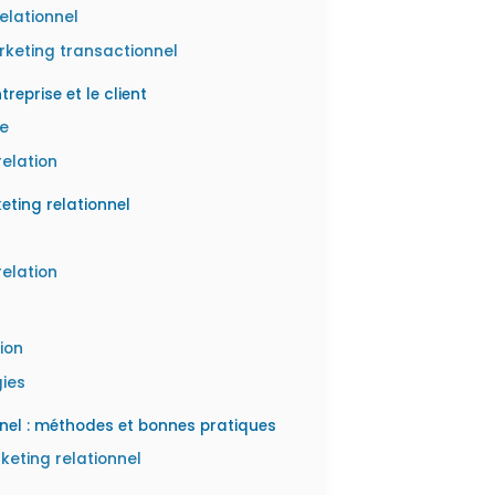
elationnel
rketing transactionnel
reprise et le client
me
relation
ting relationnel
relation
ion
gies
nnel : méthodes et bonnes pratiques
keting relationnel